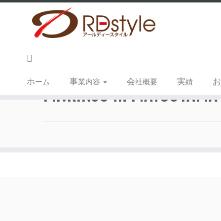
ホーム
»
実績
»
実績
»
Mr.KINJO in MATSUYAMA
ホ
事
会
実
ーム
業内容
社概要
績
Mr.KINJO in MATSUYAMA